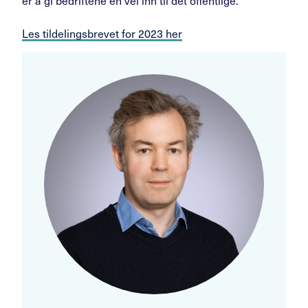
er å gi bedriftene en vei inn til det offentlige.
Les tildelingsbrevet for 2023 her