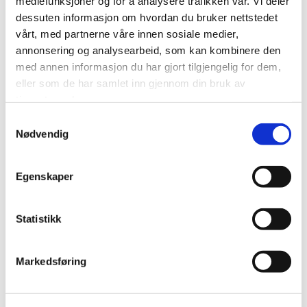
mediefunksjoner og for å analysere trafikken vår. Vi deler
dessuten informasjon om hvordan du bruker nettstedet
vårt, med partnerne våre innen sosiale medier,
annonsering og analysearbeid, som kan kombinere den
med annen informasjon du har gjort tilgjengelig for dem,
eller som de har samlet inn gjennom din bruk av
tjenestene deres.
Samtykkevalg
Nødvendig
Egenskaper
Eksfin tildelt «Offshore Green Deal
Statistikk
of the Year 2025»
Markedsføring