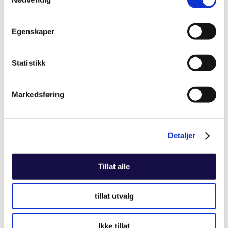
internasjonale eksportfinansieringsregler.
Vi arbeider med:
Egenskaper
OECDs eksportkredittgrupper
Statistikk
Berne Union – Internasjonal bransjeorganisasjon
Markedsføring
Nordisk samarbeid mellom ECAer
Parisklubben – Kreditorfellesskap
Detaljer
Garantisamarbeid
Tillat alle
Verdens handelsorganisasjons (WTO)
tillat utvalg
subsidieregler
Ikke tillat