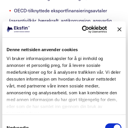
OECD-tilknyttede eksportfinansieringsavtaler
(garantivilkår, bærekraft, antikorrupsjon, ansvarlig
långiving m.v. )
Informasjonsutveksling,
Denne nettsiden anvender cookies
samarbeid og regelutvikling
Vi bruker informasjonskapsler for å gi innhold og
annonser et personlig preg, for å levere sosiale
Eksfin har søsterorganisasjoner over hele verden –
mediefunksjoner og for å analysere trafikken vår. Vi deler
såkalte ECAer (Export Credit Agencies). Gjennom
dessuten informasjon om hvordan du bruker nettstedet
vårt internasjonale nettverk, deltakelse i en rekke
vårt, med partnerne våre innen sosiale medier,
forum og samarbeid i enkelttransaksjoner, får vi
annonsering og analysearbeid, som kan kombinere den
innblikk i trender og i hvordan andre ECAer
med annen informasjon du har gjort tilgjengelig for dem,
implementerer regler, tolker prinsipper og utvikler
eller som de har samlet inn gjennom din bruk av
sine produktspektre.
tjenestene deres.
Som faglig rådgiver for departementet bistår Eksfin i
Samtykkevalg
arbeidet med utvikling av gjeldende og nye
Nødvendig