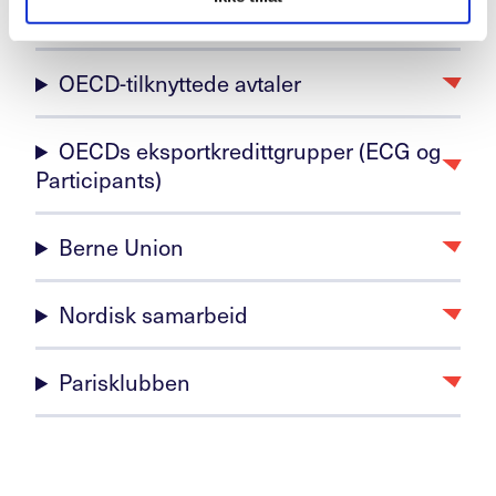
EØS-avtalens regler om offentlig støtte
OECD-tilknyttede avtaler
OECDs eksportkredittgrupper (ECG og
Participants)
Berne Union
Nordisk samarbeid
Parisklubben