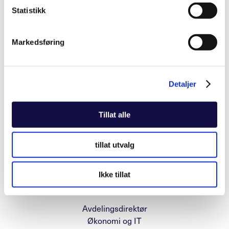
Statistikk
E-post:
sto@eksfin.no
Telefon: +47 996 31 308
Markedsføring
Detaljer
Tillat alle
tillat utvalg
Ikke tillat
Elin Carinder
Avdelingsdirektør
Økonomi og IT