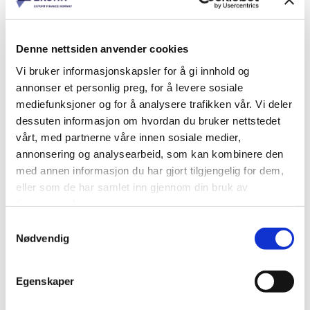
Denne nettsiden anvender cookies
Vi bruker informasjonskapsler for å gi innhold og
annonser et personlig preg, for å levere sosiale
mediefunksjoner og for å analysere trafikken vår. Vi deler
dessuten informasjon om hvordan du bruker nettstedet
vårt, med partnerne våre innen sosiale medier,
annonsering og analysearbeid, som kan kombinere den
med annen informasjon du har gjort tilgjengelig for dem,
eller som de har samlet inn gjennom din bruk av
tjenestene deres.
Samtykkevalg
Nødvendig
Ståle Torgersbråten
Egenskaper
Avdelingsdirektør
Juridisk