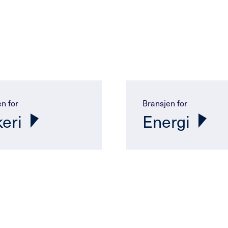
n for
Bransjen for
keri
Energi