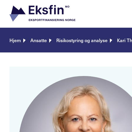
Skip
to
content
Hjem
Ansatte
Risikostyring og analyse
Kari T