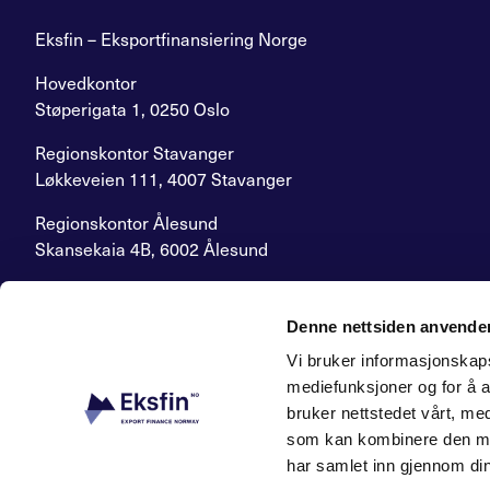
Eksfin – Eksportfinansiering Norge
Hovedkontor
Støperigata 1, 0250 Oslo
Regionskontor Stavanger
Løkkeveien 111, 4007 Stavanger
Regionskontor Ålesund
Skansekaia 4B, 6002 Ålesund
E-post:
post@eksfin.no
Sentralbord:
+47 22 87 62 00
Denne nettsiden anvende
Org.nummer: 926 718 304
Vi bruker informasjonskapsl
Varslingstjeneste
mediefunksjoner og for å a
bruker nettstedet vårt, me
som kan kombinere den med 
har samlet inn gjennom din