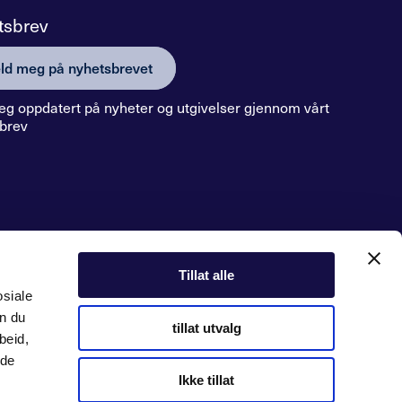
tsbrev
ld meg på nyhetsbrevet
eg oppdatert på nyheter og utgivelser gjennom vårt
brev
Tillat alle
osiale
an du
tillat utvalg
beid,
 de
Ikke tillat