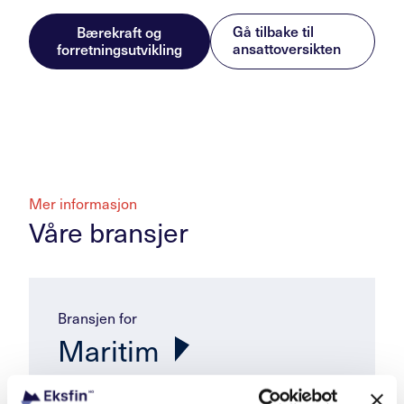
Gå tilbake til
Bærekraft og
ansattoversikten
forretningsutvikling
Mer informasjon
Våre bransjer
Bransjen for
Maritim