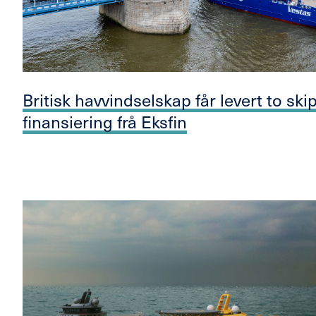
Britisk havvindselskap får levert to ski
finansiering frå Eksfin