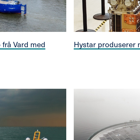
p frå Vard med
Hystar produserer n