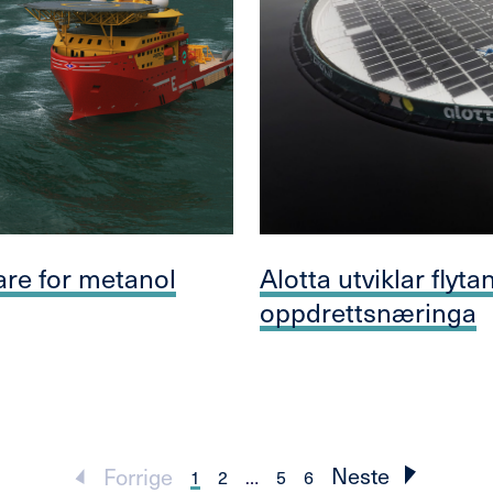
lare for metanol
Alotta utviklar flyta
oppdrettsnæringa
Neste
Forrige
1
2
…
5
6