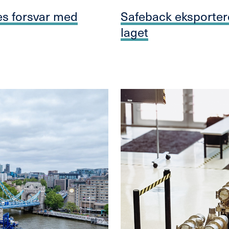
es forsvar med
Safeback eksportere
laget