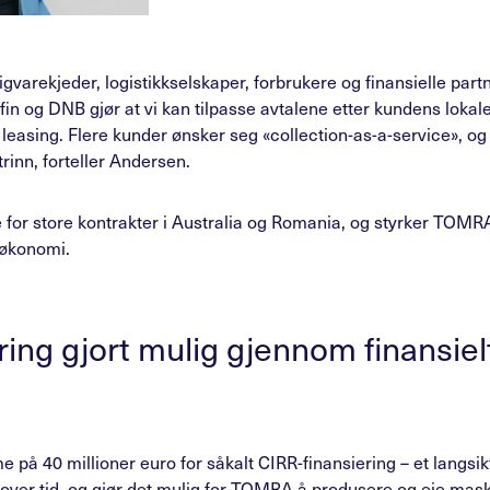
gvarekjeder, logistikkselskaper, forbrukere og finansielle part
in og DNB gjør at vi kan tilpasse avtalene etter kundens lokal
r leasing. Flere kunder ønsker seg «collection-as-a-service», og 
trinn, forteller Andersen.
 for store kontrakter i Australia og Romania, og styrker TOMR
 økonomi.
ring gjort mulig gjennom finansiel
 på 40 millioner euro for såkalt CIRR-finansiering – et langsik
 over tid, og gjør det mulig for TOMRA å produsere og eie mas