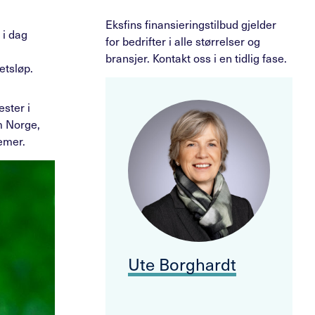
Eksfins finansieringstilbud gjelder
 i dag
for bedrifter i alle størrelser og
bransjer. Kontakt oss i en tidlig fase.
etsløp.
ster i
m Norge,
emer.
Ute Borghardt