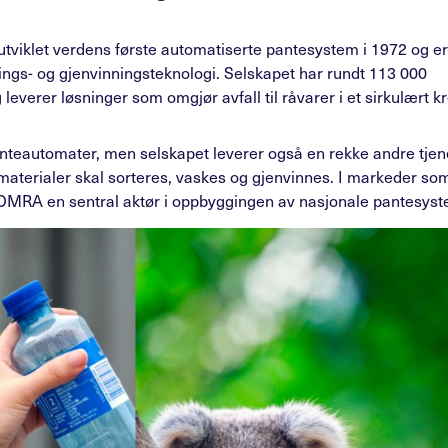
viklet verdens første automatiserte pantesystem i 1972 og er
ngs- og gjenvinningsteknologi. Selskapet har rundt 113 000
leverer løsninger som omgjør avfall til råvarer i et sirkulært kr
teautomater, men selskapet leverer også en rekke andre tjene
 materialer skal sorteres, vaskes og gjenvinnes. I markeder so
TOMRA en sentral aktør i oppbyggingen av nasjonale pantesyst