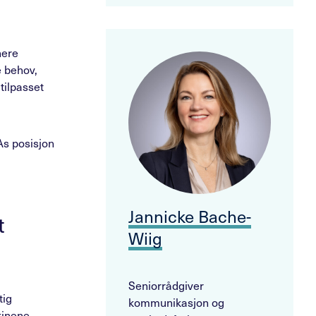
nere
e behov,
tilpasset
As posisjon
Jannicke Bache-
t
Wiig
Seniorrådgiver
tig
kommunikasjon og
kinene,