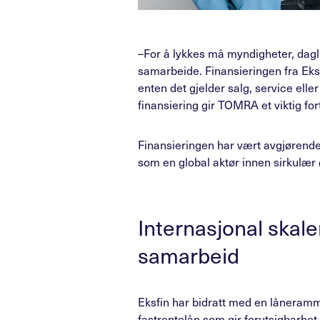
–For å lykkes må myndigheter, dagli
samarbeide. Finansieringen fra Eksf
enten det gjelder salg, service elle
finansiering gir TOMRA et viktig for
Finansieringen har vært avgjørende
som en global aktør innen sirkulær
Internasjonal skale
samarbeid
Eksfin har bidratt med en låneramme
fastrentelån som gir forutsigbarhet